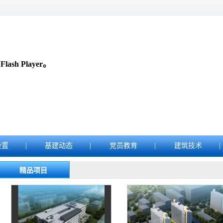
sh Player。
设置
|
基建动态
|
党员教育
|
建筑技术
|
精品项目