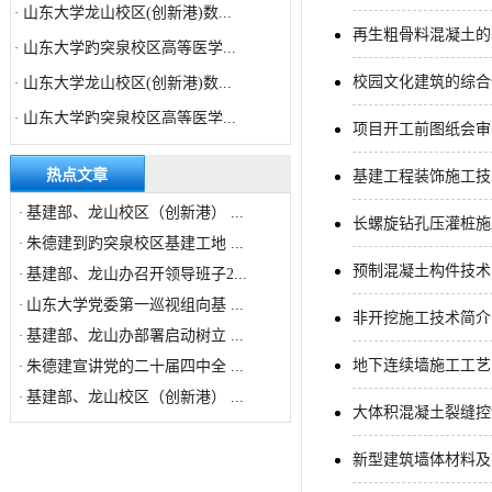
山东大学龙山校区(创新港)数...
·
再生粗骨料混凝土的
山东大学趵突泉校区高等医学...
·
山东大学龙山校区(创新港)数...
·
校园文化建筑的综合
山东大学趵突泉校区高等医学...
·
项目开工前图纸会审
山东大学龙山校区(创新港)绿...
·
热点文章
基建工程装饰施工技
山东大学龙山校区(创新港)数...
·
基建部、龙山校区（创新港） ...
·
长螺旋钻孔压灌桩施
朱德建到趵突泉校区基建工地 ...
·
预制混凝土构件技术
基建部、龙山办召开领导班子2...
·
山东大学党委第一巡视组向基 ...
·
非开挖施工技术简介
基建部、龙山办部署启动树立 ...
·
地下连续墙施工工艺
朱德建宣讲党的二十届四中全 ...
·
基建部、龙山校区（创新港） ...
·
大体积混凝土裂缝控
新型建筑墙体材料及