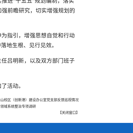
推进“十五五”规划编制，落实
加强前瞻研究，切实增强规划的
神为指引，增强思想自觉和行动
神落地生根、见行见效。
主任吕明新，以及双方部门班子
加了活动。
龙山校区（创新港）建设办公室党支部反馈巡视情况
建领域系统整治专项调研
【
关闭窗口
】