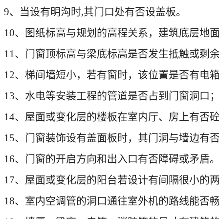
9
、当设有明沟时
,
其门口处有否设盖板。
10
、图纸标高与规划的高程关系，建筑底层地
11
、门窗顶标高与梁底标高是否发生抵触或剩
12
、梯间墙短小，若有窗时，该位置是否有电
13
、水电等安装工程的管道是否占到门窗洞口
14
、屋面或变化层的楼板在室内厅、房上有否
15
、门窗装饰设有盖面板时，其门洞与墙边有
16
、门窗的开启方向和出入口有否障碍或矛盾
17
、屋面或变化层的阳台若设计有间隔很小的
18
、室内空调管的洞口通往室外机的路线能否