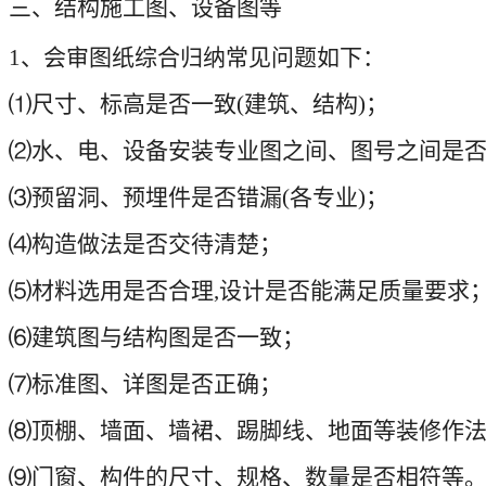
三、结构施工图、设备图等
1
、会审图纸综合归纳常见问题如下：
⑴
尺寸、标高是否一致
(
建筑、结构
)
；
⑵
水、电、设备安装专业图之间、图号之间是
⑶
预留洞、预埋件是否错漏
(
各专业
)
；
⑷
构造做法是否交待清楚；
⑸
材料选用是否合理
,
设计是否能满足质量要求
⑹
建筑图与结构图是否一致；
⑺
标准图、详图是否正确；
⑻
顶棚、墙面、墙裙、踢脚线、地面等装修作
⑼
门窗、构件的尺寸、规格、数量是否相符等