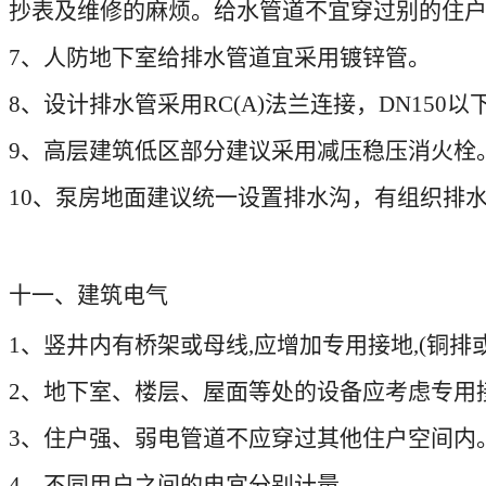
抄表及维修的麻烦。给水管道不宜穿过别的住
7
、人防地下室给排水管道宜采用镀锌管。
8
、设计排水管采用
RC(A)
法兰连接，
DN150
以
9
、高层建筑低区部分建议采用减压稳压消火栓
10
、泵房地面建议统一设置排水沟，有组织排
十一、建筑电气
1
、竖井内有桥架或母线
,
应增加专用接地
,(
铜排
2
、地下室、楼层、屋面等处的设备应考虑专用
3
、住户强、弱电管道不应穿过其他住户空间内
4
、不同用户之间的电宜分别计量。