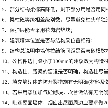
5
、部分结构梁标高降低，剩下部分用是否用同
6
、梁柱砼等级相差级别数，尽量避免柱头单独
7
、保护层能否采用花岗岩垫块；
8
、建筑墙体位置是否与结构梁位置相符；
9
、结构总说明中墙体拉结筋间距是否与砖模数
10
、砼构件边门跺小于
300mm
的建议改为构造
11
、构造柱、腰梁的留设是否明确，构造柱尽
12
、填充墙砌体的防开裂措施有无明确
(
材料及
13
、若采用蒸压加气砼砌块，坎台做法有无明
14
、毗连屋面墙体、烟囱出屋面周边应要求做
2