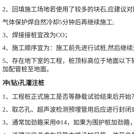
2
、回填施工场地若使用了较多的块石
,
应建议对
气体保护焊自然冷却
5
分钟后再继续施工
;
3
、焊接接桩宜改为
CO
；
4
、施工顺序宜为：施工前先进行试桩
,
然后继续
5
、存在地下室的工程，桩顶标高位于地面以下
加配管桩至地面。
冲
(
钻
)
孔灌注桩
1
、工程桩正式施工是否等静载试验结束后开始
2
、取芯孔、超声波检测预埋管用后应进行封闭
3
、通常加劲箍采用
Φ14
，如果为围护桩加劲箍