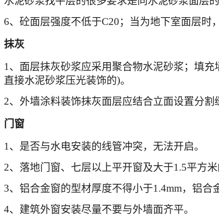
水泥砂浆找平层的很多要求是同水泥砂浆面层
6
、砼面层强度不低于
C20
；当为地下室面层时
抹灰
1
、面层抹灰砂浆应采用聚合物水泥砂浆；填充
直接水泥砂浆压光装饰的
)
。
2
、外墙涂料装饰抹灰面层应结合立面设置分割
门窗
1
、是否与水电安装的线管冲突，无法开启。
2
、落地门窗、七层以上平开窗及大于
1.5
平方米
3
、铝合金窗的型材厚度不得小于
1.4mm
，铝合
4
、建筑外窗安装尽量不要与外墙面齐平。