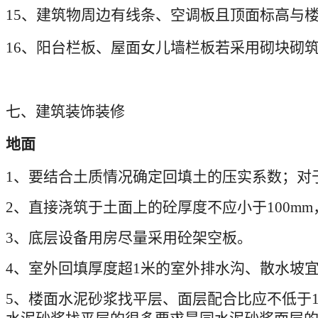
15
、建筑物周边有线条、空调板且顶面标高与
16
、阳台栏板、屋面女儿墙栏板若采用砌块砌
七、建筑装饰装修
地面
1
、要结合土质情况确定回填土的压实系数；对
2
、直接浇筑于土面上的砼厚度不应小于
100mm
3
、底层设备用房尽量采用砼架空板。
4
、室外回填厚度超
1
米的室外排水沟、散水坡
5
、楼面水泥砂浆找平层、面层配合比应不低于