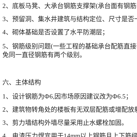
2
、底板马凳、大承台钢筋支撑架
(
承台面有钢筋
3
、预留洞、集水井建筑与结构定位、尺寸是否
4
、砌体基础是否设置了水平防潮层；
5
、钢筋级别问题
(
一些工程的基础承台配筋直接
免同一直径钢筋有两个级别。
六、主体结构
1
、设计钢筋为
Ф6,
因市场原因建议改为
Ф6.5
；
2
、建筑物转角处的楼板有无双层配筋或增配放
3
、剪力墙结构外墙尽量采用止水螺栓加固。
4
、电渣压力焊宜用于
14mm
以上钢筋且上下筋