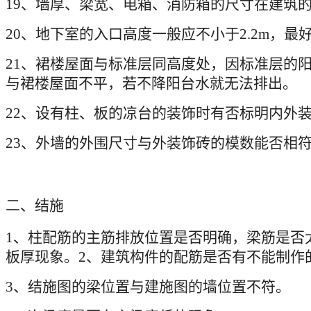
19
、墙厚、梁宽、电箱、消防箱的尺寸在建筑
20
、地下室的入口高度一般应不小于
2.2m
，最
21
、裙楼屋面与标准层同高度处，因标准层的
与裙楼屋面不平，若不降阳台水就无法排出。
22
、设有柱、板的凉台的装饰时有否标明内外
23
、外墙的外围尺寸与外装饰砖的模数能否相
二、结施
1
、柱配筋的主筋排放位置是否明确，梁筋是否
板厚现象。
2
、建筑构件的配筋是否有不能制作
3
、结施图的梁位置与建施图的墙位置不符。