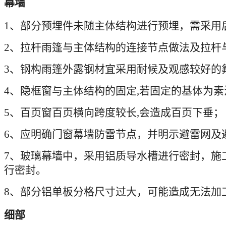
幕墙
1
、部分预埋件未随主体结构进行预埋，需采用
2
、拉杆雨篷与主体结构的连接节点做法及拉杆
3
、钢构雨篷外露钢材宜采用耐候及观感较好的
4
、隐框窗与主体结构的固定
,
若固定的基体为素
5
、百页窗百页横向跨度较长
,
会造成百页下垂；
6
、应明确门窗幕墙防雷节点，并明示避雷网及
7
、玻璃幕墙中，采用铝质导水槽进行密封，施
行密封。
8
、部分铝单板分格尺寸过大，可能造成无法加
细部