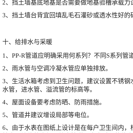
2
、挡土墙基底地基是否需要做地基验槽承载力
3
、挡土墙台背宜回填乱毛石灌砂或透水性好的
十、给排水与采暖
1
、
PP-R
管道应明确采用何系列？不同
S
系列管
2
、雨水管与空调冷凝水管应单独排放。
3
、生活水箱考虑到卫生问题，建议设置不锈钢
水管，进水管、溢流管的标高等。
4
、屋面设备要考虑防晒、防雨措施。
5
、管道井建议增设局部等电位。
6
、由于水表在图纸上设计是在每户卫生间内，